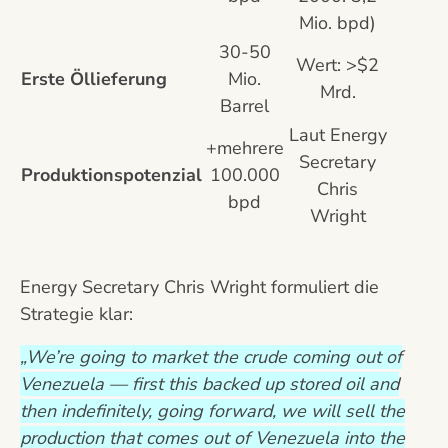
Mio. bpd)
30-50
Wert: >$2
Erste Öllieferung
Mio.
Mrd.
Barrel
Laut Energy
+mehrere
Secretary
Produktionspotenzial
100.000
Chris
bpd
Wright
Energy Secretary Chris Wright formuliert die
Strategie klar:
„We’re going to market the crude coming out of
Venezuela — first this backed up stored oil and
then indefinitely, going forward, we will sell the
production that comes out of Venezuela into the