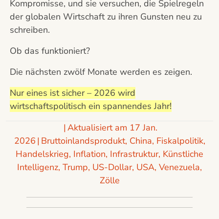
Kompromisse, und sie versuchen, die Spielregeln
der globalen Wirtschaft zu ihren Gunsten neu zu
schreiben.
Ob das funktioniert?
Die nächsten zwölf Monate werden es zeigen.
Nur eines ist sicher – 2026 wird
wirtschaftspolitisch ein spannendes Jahr!
|
Aktualisiert am 17 Jan.
2026
|
Bruttoinlandsprodukt
,
China
,
Fiskalpolitik
,
Handelskrieg
,
Inflation
,
Infrastruktur
,
Künstliche
Intelligenz
,
Trump
,
US-Dollar
,
USA
,
Venezuela
,
Zölle