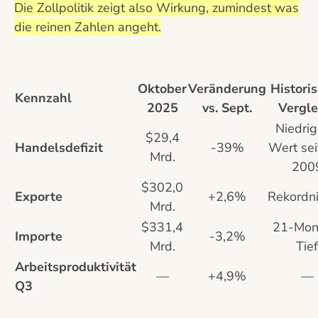
Die Zollpolitik zeigt also Wirkung, zumindest was
die reinen Zahlen angeht.
Oktober
Veränderung
Histori
Kennzahl
2025
vs. Sept.
Vergle
Niedrig
$29,4
Handelsdefizit
-39%
Wert sei
Mrd.
200
$302,0
Exporte
+2,6%
Rekordn
Mrd.
$331,4
21-Mon
Importe
-3,2%
Mrd.
Tief
Arbeitsproduktivität
—
+4,9%
—
Q3