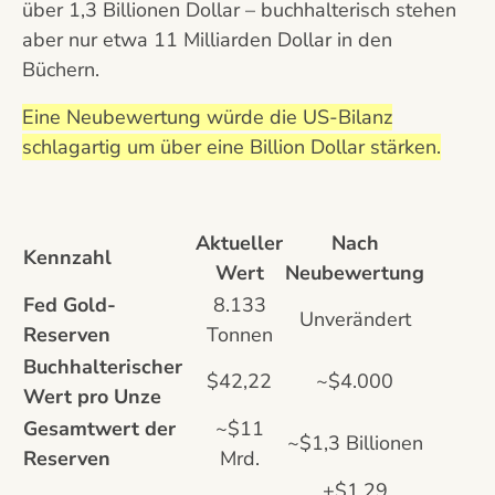
über 1,3 Billionen Dollar – buchhalterisch stehen
aber nur etwa 11 Milliarden Dollar in den
Büchern.
Eine Neubewertung würde die US-Bilanz
schlagartig um über eine Billion Dollar stärken.
Aktueller
Nach
Kennzahl
Wert
Neubewertung
Fed Gold-
8.133
Unverändert
Reserven
Tonnen
Buchhalterischer
$42,22
~$4.000
Wert pro Unze
Gesamtwert der
~$11
~$1,3 Billionen
Reserven
Mrd.
+$1,29