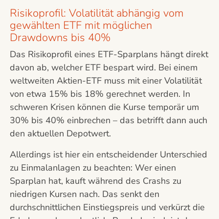
Risikoprofil: Volatilität abhängig vom
gewählten ETF mit möglichen
Drawdowns bis 40%
Das Risikoprofil eines ETF-Sparplans hängt direkt
davon ab, welcher ETF bespart wird. Bei einem
weltweiten Aktien-ETF muss mit einer Volatilität
von etwa 15% bis 18% gerechnet werden. In
schweren Krisen können die Kurse temporär um
30% bis 40% einbrechen – das betrifft dann auch
den aktuellen Depotwert.
Allerdings ist hier ein entscheidender Unterschied
zu Einmalanlagen zu beachten: Wer einen
Sparplan hat, kauft während des Crashs zu
niedrigen Kursen nach. Das senkt den
durchschnittlichen Einstiegspreis und verkürzt die