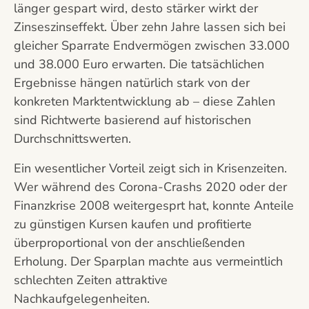
länger gespart wird, desto stärker wirkt der
Zinseszinseffekt. Über zehn Jahre lassen sich bei
gleicher Sparrate Endvermögen zwischen 33.000
und 38.000 Euro erwarten. Die tatsächlichen
Ergebnisse hängen natürlich stark von der
konkreten Marktentwicklung ab – diese Zahlen
sind Richtwerte basierend auf historischen
Durchschnittswerten.
Ein wesentlicher Vorteil zeigt sich in Krisenzeiten.
Wer während des Corona-Crashs 2020 oder der
Finanzkrise 2008 weitergesprt hat, konnte Anteile
zu günstigen Kursen kaufen und profitierte
überproportional von der anschließenden
Erholung. Der Sparplan machte aus vermeintlich
schlechten Zeiten attraktive
Nachkaufgelegenheiten.