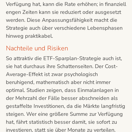
Verfügung hat, kann die Rate erhöhen; in finanziell
engen Zeiten kann sie reduziert oder ausgesetzt
werden. Diese Anpassungsfähigkeit macht die
Strategie auch über verschiedene Lebensphasen
hinweg praktikabel.
Nachteile und Risiken
So attraktiv die ETF-Sparplan-Strategie auch ist,
sie hat durchaus ihre Schattenseiten. Der Cost-
Average-Effekt ist zwar psychologisch
beruhigend, mathematisch aber nicht immer
optimal. Studien zeigen, dass Einmalanlagen in
der Mehrzahl der Fälle besser abschneiden als
gestaffelte Investitionen, da die Märkte langfristig
steigen. Wer eine größere Summe zur Verfügung
hat, fährt statistisch besser damit, sie sofort zu
investieren, statt sie über Monate zu verteilen.