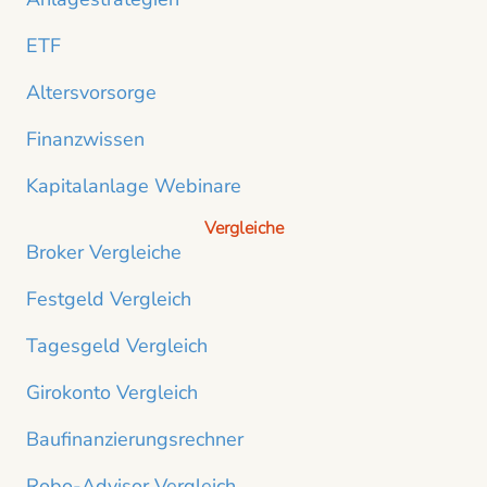
ETF
Altersvorsorge
Finanzwissen
Kapitalanlage Webinare
Vergleiche
Broker Vergleiche
Festgeld Vergleich
Tagesgeld Vergleich
Girokonto Vergleich
Baufinanzierungsrechner
Robo-Advisor Vergleich