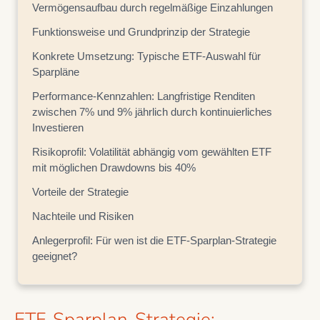
Vermögensaufbau durch regelmäßige Einzahlungen
Funktionsweise und Grundprinzip der Strategie
Konkrete Umsetzung: Typische ETF-Auswahl für
Sparpläne
Performance-Kennzahlen: Langfristige Renditen
zwischen 7% und 9% jährlich durch kontinuierliches
Investieren
Risikoprofil: Volatilität abhängig vom gewählten ETF
mit möglichen Drawdowns bis 40%
Vorteile der Strategie
Nachteile und Risiken
Anlegerprofil: Für wen ist die ETF-Sparplan-Strategie
geeignet?
ETF-Sparplan-Strategie: