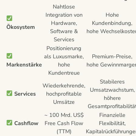
Nahtlose
Integration von
Hohe
Hardware,
Kundenbindung,
Ökosystem
Software &
hohe Wechselkoste
Services
Positionierung
als Luxusmarke,
Premium-Preise,
Markenstärke
hohe
hohe Gewinnmarge
Kundentreue
Stabileres
Wiederkehrende,
Umsatzwachstum,
Services
hochprofitable
höhere
Umsätze
Gesamtprofitabilitä
~ 100 Mrd. US$
Finanzielle
Cashflow
Free Cash Flow
Flexibilität,
(TTM)
Kapitalrückführunge