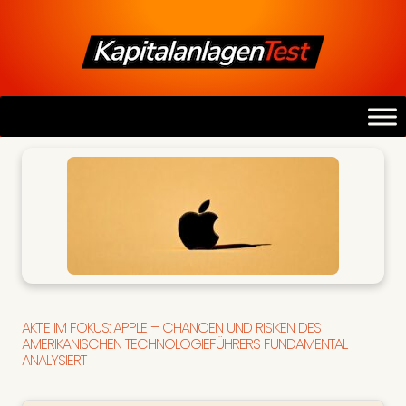
AKTIE IM FOKUS: APPLE – CHANCEN UND RISIKEN DES
AMERIKANISCHEN TECHNOLOGIEFÜHRERS FUNDAMENTAL
ANALYSIERT