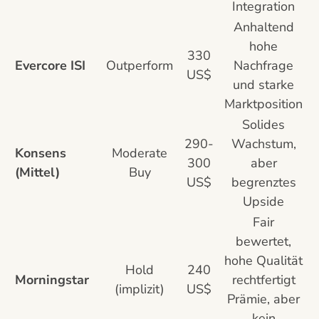
Integration
Anhaltend
hohe
330
Evercore ISI
Outperform
Nachfrage
US$
und starke
Marktposition
Solides
290-
Wachstum,
Konsens
Moderate
300
aber
(Mittel)
Buy
US$
begrenztes
Upside
Fair
bewertet,
hohe Qualität
Hold
240
Morningstar
rechtfertigt
(implizit)
US$
Prämie, aber
kein