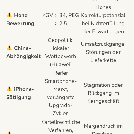
Hohes
Hohe
KGV > 34, PEG
Korrekturpotenzial
Bewertung
> 2,5
bei Nichterfüllung
der Erwartungen
Geopolitik,
Umsatzrückgänge,
China-
lokaler
Störungen der
Abhängigkeit
Wettbewerb
Lieferkette
(Huawei)
Reifer
Smartphone-
Stagnation oder
iPhone-
Markt,
Rückgang im
Sättigung
verlängerte
Kerngeschäft
Upgrade-
Zyklen
Kartellrechtliche
Margendruck im
Verfahren,
Services-