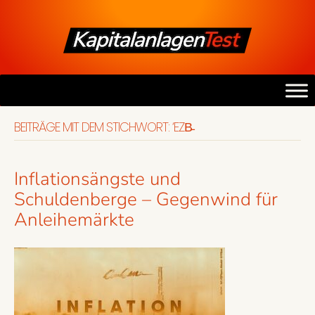
BEITRÄGE MIT DEM STICHWORT: ‘EZB̵
Inflationsängste und
Schuldenberge – Gegenwind für
Anleihemärkte