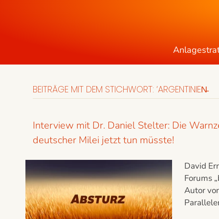
Anlagestra
BEITRÄGE MIT DEM STICHWORT: ‘ARGENTINIEN̵
Interview mit Dr. Daniel Stelter: Die War
deutscher Milei jetzt tun müsste!
David Ern
Forums „
Autor von
Parallel