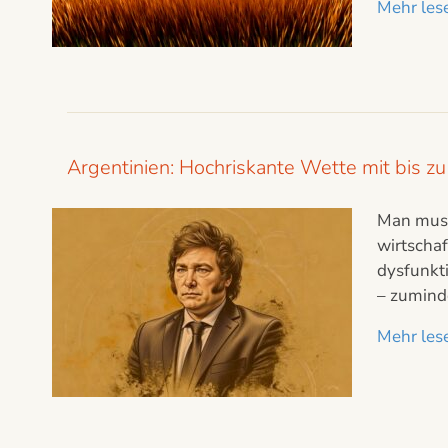
Mehr lese
Argentinien: Hochriskante Wette mit bis zu
Man muss 
wirtschaf
dysfunkti
– zuminde
Mehr lese