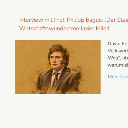
Interview mit Prof. Philipp Bagus: „Der Sta
Wirtschaftswunder von Javier Milei!
David Ern
Volkswirt
Weg“, üb
warum ei
Mehr lese