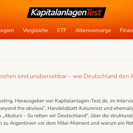
tegien
Vergleiche
ETF
Altersvorsorge
Fina
nzeichen sind unübersehbar – wie Deutschland den 
sting, Herausgeber von Kapitalanlagen-Test.de, im Intervi
beyond the obvious“, Handelsblatt-Kolumnist und ehemalig
 „Absturz – So retten wir Deutschland“, über die strukture
en zu Argentinien vor dem Milei-Moment und warum ein Ref