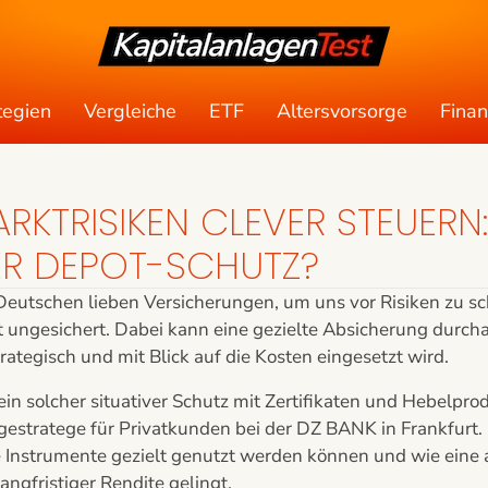
tegien
Vergleiche
ETF
Altersvorsorge
Fina
RKTRISIKEN CLEVER STEUER
R DEPOT-SCHUTZ?
Deutschen lieben Versicherungen, um uns vor Risiken zu sc
 ungesichert. Dabei kann eine gezielte Absicherung durcha
trategisch und mit Blick auf die Kosten eingesetzt wird.
in solcher situativer Schutz mit Zertifikaten und Hebelprod
estratege für Privatkunden bei der DZ BANK in Frankfurt. In
e Instrumente gezielt genutzt werden können und wie ein
angfristiger Rendite gelingt.