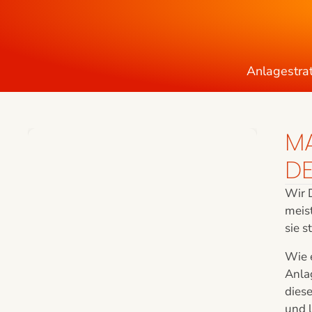
Anlagestra
MA
DE
Wir 
meist
sie s
Wie e
Anlag
dies
und l