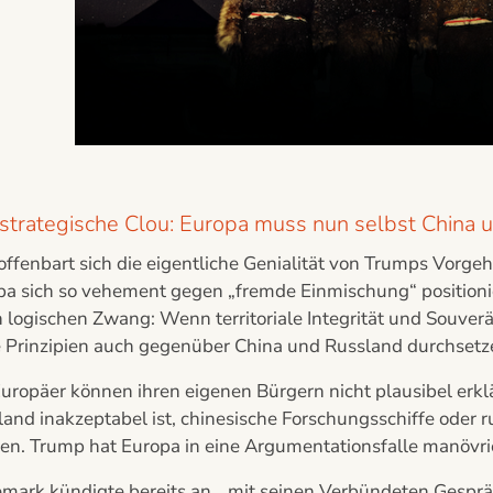
strategische Clou: Europa muss nun selbst China
offenbart sich die eigentliche Genialität von Trumps Vorg
a sich so vehement gegen „fremde Einmischung“ positionier
 logischen Zwang: Wenn territoriale Integrität und Souverä
e Prinzipien auch gegenüber China und Russland durchsetz
Europäer können ihren eigenen Bürgern nicht plausibel erk
land inakzeptabel ist, chinesische Forschungsschiffe oder
en. Trump hat Europa in eine Argumentationsfalle manövrie
mark kündigte bereits an, „mit seinen Verbündeten Gespräc