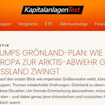
tegien
Vergleiche
ETF
Altersvorsorge
Fina
ITIK
UMPS GRÖNLAND-PLAN: WIE 
ROPA ZUR ARKTIS-ABWEHR 
SSLAND ZWINGT
uf den ersten Blick wie imperialer Größenwahn wirkt, könnt
uppen. Trumps wiederholte Drohungen, Grönland zu überne
doxe Situation: Um fremde Einmischung abzuwehren, müssen
üsten – und dabei genau jene chinesischen und russische
blich warnt.