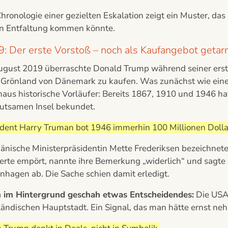
hronologie einer gezielten Eskalation zeigt ein Muster, das
en Entfaltung kommen könnte.
: Der erste Vorstoß – noch als Kaufangebot getar
ugust 2019 überraschte Donald Trump während seiner ersten
, Grönland von Dänemark zu kaufen. Was zunächst wie eine 
aus historische Vorläufer: Bereits 1867, 1910 und 1946 hat
utsamen Insel bekundet.
ident Harry Truman bot 1946 immerhin 100 Millionen Dollar
dänische Ministerpräsidentin Mette Frederiksen bezeichnet
ierte empört, nannte ihre Bemerkung „widerlich“ und sagte
nhagen ab. Die Sache schien damit erledigt.
 im Hintergrund geschah etwas Entscheidendes:
Die USA 
ländischen Hauptstadt. Ein Signal, das man hätte ernst n