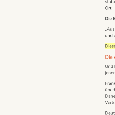
statt
Ort.
Die 
„Aus 
und c
Diese
Die 
Und h
jene
Frank
überh
Dänem
Verte
Deut