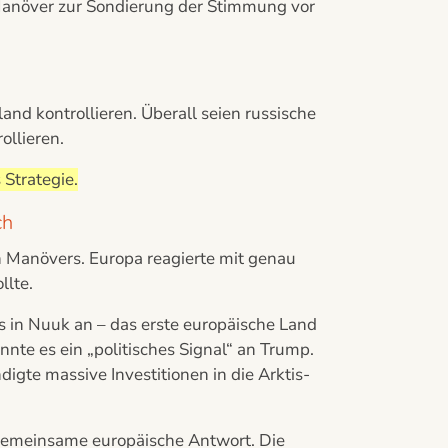
s Manöver zur Sondierung der Stimmung vor
nd kontrollieren. Überall seien russische
ollieren.
 Strategie.
ch
en Manövers. Europa reagierte mit genau
llte.
s in Nuuk an – das erste europäische Land
nte es ein „politisches Signal“ an Trump.
igte massive Investitionen in die Arktis-
 gemeinsame europäische Antwort. Die