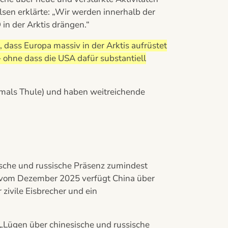
lsen erklärte: „Wir werden innerhalb der
n der Arktis drängen.“
 dass Europa massiv in der Arktis aufrüstet
ohne dass die USA dafür substantiell
hemals Thule) und haben weitreichende
sche und russische Präsenz zumindest
s vom Dezember 2025 verfügt China über
r zivile Eisbrecher und ein
„Lügen über chinesische und russische