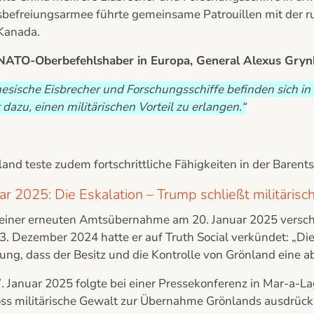
befreiungsarmee führte gemeinsame Patrouillen mit der rus
Kanada.
NATO-Oberbefehlshaber in Europa, General Alexus Grynke
esische Eisbrecher und Forschungsschiffe befinden sich in
 dazu, einen militärischen Vorteil zu erlangen.“
and teste zudem fortschrittliche Fähigkeiten in der Barents
ar 2025: Die Eskalation – Trump schließt militärisc
seiner erneuten Amtsübernahme am 20. Januar 2025 verschä
. Dezember 2024 hatte er auf Truth Social verkündet: „Die
ng, dass der Besitz und die Kontrolle von Grönland eine a
. Januar 2025 folgte bei einer Pressekonferenz in Mar-a-L
oss militärische Gewalt zur Übernahme Grönlands ausdrückl