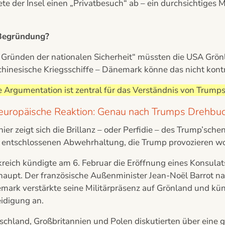
ete der Insel einen „Privatbesuch“ ab – ein durchsichtige
Begründung?
Gründen der nationalen Sicherheit“ müssten die USA Grönla
hinesische Kriegsschiffe – Dänemark könne das nicht kontr
 Argumentation ist zentral für das Verständnis von Trumps
europäische Reaktion: Genau nach Trumps Drehbu
ier zeigt sich die Brillanz – oder Perfidie – des Trump’sch
r entschlossenen Abwehrhaltung, die Trump provozieren wo
reich kündigte am 6. Februar die Eröffnung eines Konsulat
aupt. Der französische Außenminister Jean-Noël Barrot nan
ark verstärkte seine Militärpräsenz auf Grönland und künd
idigung an.
schland, Großbritannien und Polen diskutierten über eine