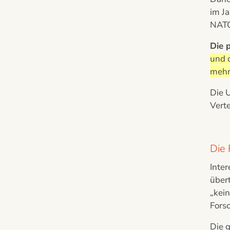
im Ja
NATO
Die 
und 
mehr
Die 
Vert
Die 
Inte
über
„kein
Fors
Die 