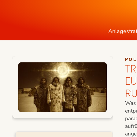
Anlagestra
POL
TR
EU
RU
Was a
entp
para
aufr
ange