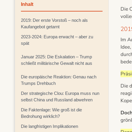
Inhalt
Die C
voll
2019: Der erste Vorstoß – noch als
Kaufangebot getarnt
2019
2023-2024: Europa erwacht – aber zu
Im A
spät
Idee
durch
Januar 2025: Die Eskalation – Trump
bede
schließt militärische Gewalt nicht aus
Präs
Die europäische Reaktion: Genau nach
Trumps Drehbuch
Die 
reag
Der strategische Clou: Europa muss nun
selbst China und Russland abwehren
Kope
Die Faktenlage: Wie groß ist die
Doch
Bedrohung wirklich?
grön
Die langfristigen Implikationen