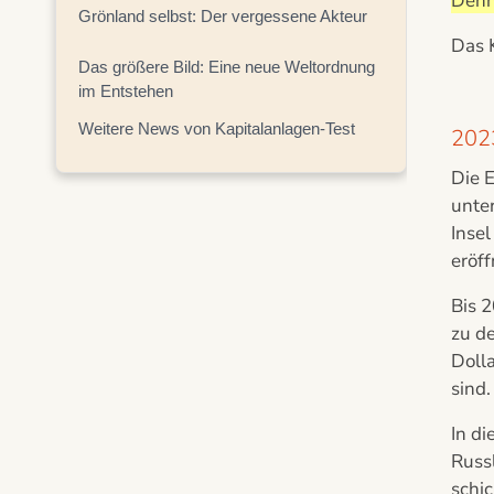
Denn 
Grönland selbst: Der vergessene Akteur
Das 
Das größere Bild: Eine neue Weltordnung
im Entstehen
Weitere News von Kapitalanlagen-Test
2023
Die 
unter
Insel
eröff
Bis 2
zu d
Dolla
sind.
In d
Russl
schic