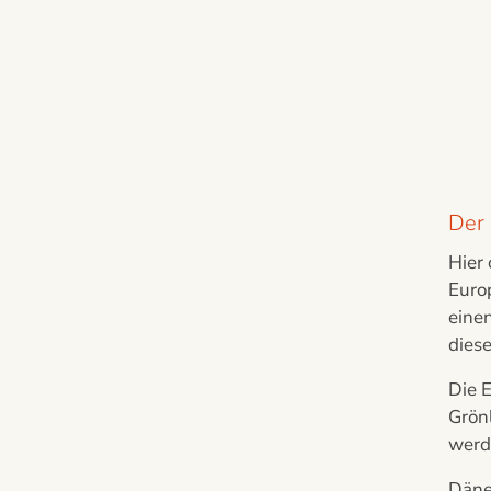
Der 
Hier 
Europ
einen
dies
Die 
Grön
werd
Däne