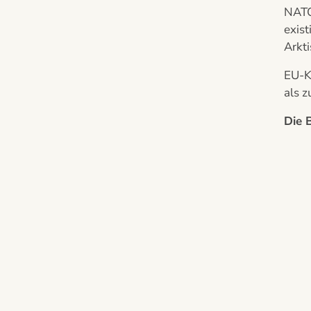
NATO
exist
Arkt
EU-K
als z
Die 