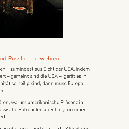
 und Russland abwehren
ehen – zumindest aus Sicht der USA. Indem
t – gemeint sind die USA –, gerät es in
nität so heilig sind, dann muss Europa
en.
lären, warum amerikanische Präsenz in
 russische Patrouillen aber hingenommen
rt.
he über neue und verstärkte Aktivitäten