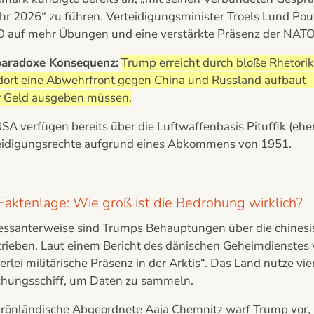
hr 2026“ zu führen. Verteidigungsminister Troels Lund Pou
 auf mehr Übungen und eine verstärkte Präsenz der NATO i
paradoxe Konsequenz:
Trump erreicht durch bloße Rhetorik,
dort eine Abwehrfront gegen China und Russland aufbaut – 
 Geld ausgeben müssen.
USA verfügen bereits über die Luftwaffenbasis Pituffik (e
eidigungsrechte aufgrund eines Abkommens von 1951.
Faktenlage: Wie groß ist die Bedrohung wirklich?
ressanterweise sind Trumps Behauptungen über die chinesi
trieben. Laut einem Bericht des dänischen Geheimdienste
erlei militärische Präsenz in der Arktis“. Das Land nutze vie
chungsschiff, um Daten zu sammeln.
grönländische Abgeordnete Aaja Chemnitz warf Trump vor, 