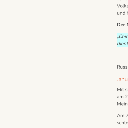
Volks
und 
Der 
„Chin
dient
Russl
Janu
Mit 
am 23
Meinu
Am 7
schl