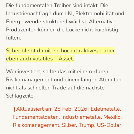
Die fundamentalen Treiber sind intakt. Die
Industrienachfrage durch KI, Elektromobilität und
Energiewende strukturell wächst. Alternative
Produzenten können die Lücke nicht kurzfristig
füllen.
Silber bleibt damit ein hochattraktives – aber
eben auch volatiles – Asset.
Wer investiert, sollte das mit einem klaren
Risikomanagement und einem langen Atem tun,
nicht als schnellen Trade auf die nächste
Schlagzeile.
|
Aktualisiert am 28 Feb. 2026
|
Edelmetalle
,
Fundamentaldaten
,
Industriemetalle
,
Mexiko
,
Risikomanagement
,
Silber
,
Trump
,
US-Dollar