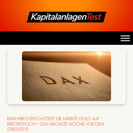
IRAN-KRIEG ERSCHÜTTERT DIE MÄRKTE: GOLD AUF
REKORDHOCH – DAX NÄCHSTE WOCHE VOR DEM
STRESSTEST