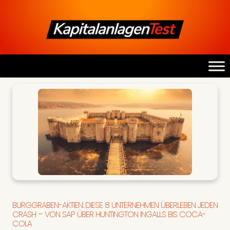
BURGGRABEN-AKTIEN: DIESE 8 UNTERNEHMEN ÜBERLEBEN JEDEN
CRASH – VON SAP ÜBER HUNTINGTON INGALLS BIS COCA-
COLA