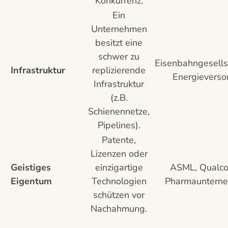
Konkurrenz.
Ein
Unternehmen
besitzt eine
schwer zu
Eisenbahngesells
Infrastruktur
replizierende
Energieverso
Infrastruktur
(z.B.
Schienennetze,
Pipelines).
Patente,
Lizenzen oder
Geistiges
einzigartige
ASML, Qualc
Eigentum
Technologien
Pharmauntern
schützen vor
Nachahmung.