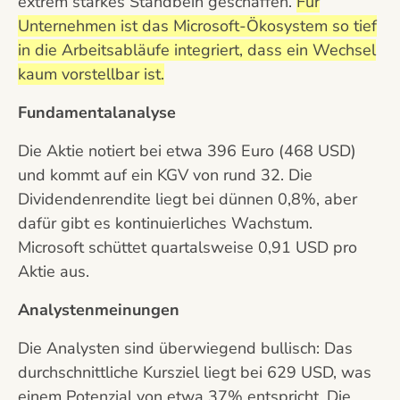
extrem starkes Standbein geschaffen.
Für
Unternehmen ist das Microsoft-Ökosystem so tief
in die Arbeitsabläufe integriert, dass ein Wechsel
kaum vorstellbar ist.
Fundamentalanalyse
Die Aktie notiert bei etwa 396 Euro (468 USD)
und kommt auf ein KGV von rund 32. Die
Dividendenrendite liegt bei dünnen 0,8%, aber
dafür gibt es kontinuierliches Wachstum.
Microsoft schüttet quartalsweise 0,91 USD pro
Aktie aus.
Analystenmeinungen
Die Analysten sind überwiegend bullisch: Das
durchschnittliche Kursziel liegt bei 629 USD, was
einem Potenzial von etwa 37% entspricht. Die