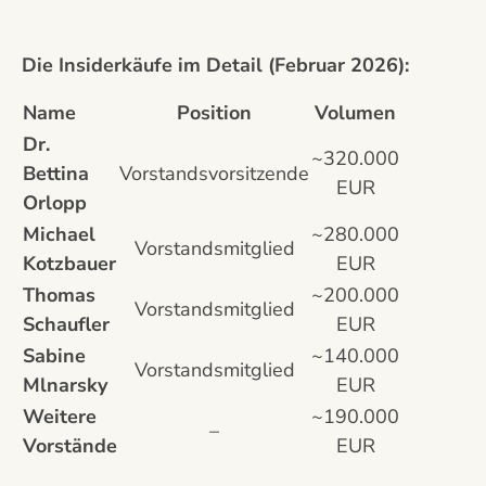
Die Insiderkäufe im Detail (Februar 2026):
Name
Position
Volumen
Dr.
~320.000
Bettina
Vorstandsvorsitzende
EUR
Orlopp
Michael
~280.000
Vorstandsmitglied
Kotzbauer
EUR
Thomas
~200.000
Vorstandsmitglied
Schaufler
EUR
Sabine
~140.000
Vorstandsmitglied
Mlnarsky
EUR
Weitere
~190.000
–
Vorstände
EUR