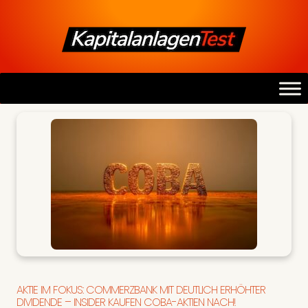
AKTIE IM FOKUS: COMMERZBANK MIT DEUTLICH ERHÖHTER
DIVIDENDE – INSIDER KAUFEN COBA-AKTIEN NACH!