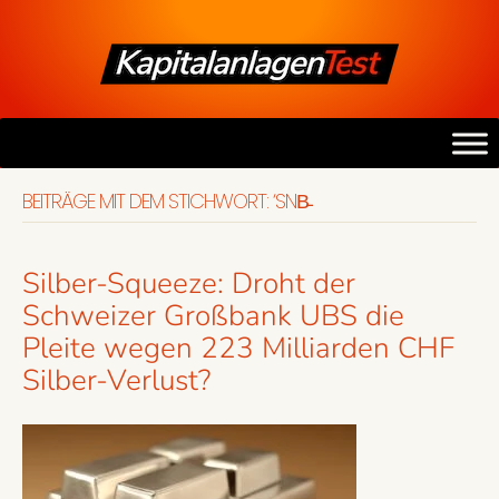
BEITRÄGE MIT DEM STICHWORT: ‘SNB̵
Silber-Squeeze: Droht der
Schweizer Großbank UBS die
Pleite wegen 223 Milliarden CHF
Silber-Verlust?