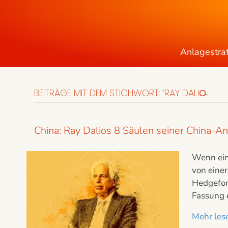
Anlagestra
BEITRÄGE MIT DEM STICHWORT: ‘RAY DALIO̵
China: Ray Dalios 8 Säulen seiner China-A
Wenn ein 
von einer
Hedgefon
Fassung e
Mehr lese