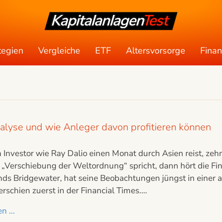
tegien
Vergleiche
ETF
Altersvorsorge
Fina
nalyse und wie Anleger davon profitieren können
Investor wie Ray Dalio einen Monat durch Asien reist, zeh
 „Verschiebung der Weltordnung“ spricht, dann hört die Fi
ds Bridgewater, hat seine Beobachtungen jüngst in einer 
rschien zuerst in der Financial Times.…
n ...