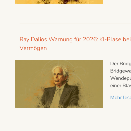
Ray Dalios Warnung für 2026: KI-Blase bei 
Vermögen
Der Brid
Bridgewat
Wendepunk
einer Bl
Mehr lese