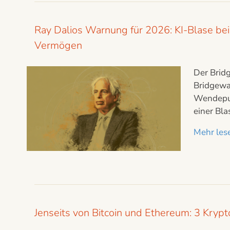
Ray Dalios Warnung für 2026: KI-Blase bei 
Vermögen
Der Brid
Bridgewat
Wendepunk
einer Bl
Mehr lese
Jenseits von Bitcoin und Ethereum: 3 Kryp