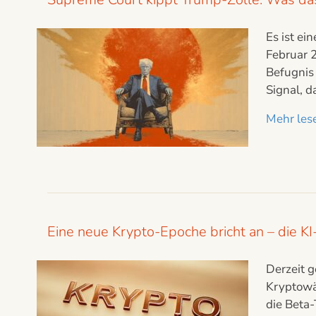
Es ist ei
Februar 
Befugnis 
Signal, 
Mehr lese
Eine neue Krypto-Epoche bricht an – die 
Derzeit 
Kryptowä
die Beta