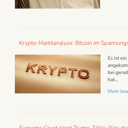
Krypto-Marktanalyse: Bitcoin im Spannungsf
Es ist ei
angekomm
bei gerad
hat…
Mehr lese
Supreme Court kippt Trump-Zölle: Was das