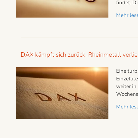
findet. D
Mehr lese
DAX kämpft sich zurück, Rheinmetall verl
Eine turb
Einzelti
weiter in
Wochensch
Mehr lese