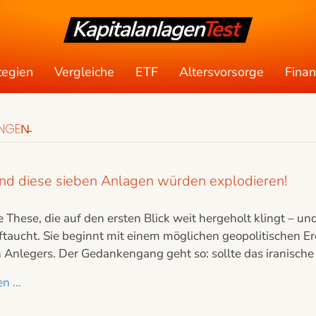
tegien
Vergleiche
ETF
Altersvorsorge
Fina
NGEN̵
– und diese sieben Anlagen würden explodieren!
ne These, die auf den ersten Blick weit hergeholt klingt –
uftaucht. Sie beginnt mit einem möglichen geopolitischen 
 Anlegers. Der Gedankengang geht so: sollte das iranische
n ...