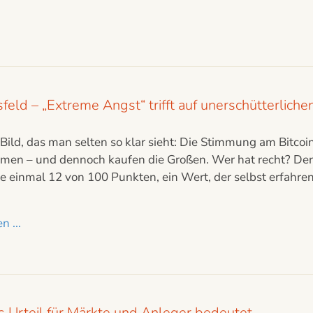
eld – „Extreme Angst“ trifft auf unerschütterlich
n Bild, das man selten so klar sieht: Die Stimmung am Bitco
en – und dennoch kaufen die Großen. Wer hat recht? Der
e einmal 12 von 100 Punkten, ein Wert, der selbst erfahren
n ...
 Urteil für Märkte und Anleger bedeutet