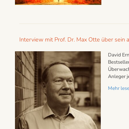
Interview mit Prof. Dr. Max Otte über sein 
David Ern
Bestselle
Überwach
Anleger j
Mehr lesen