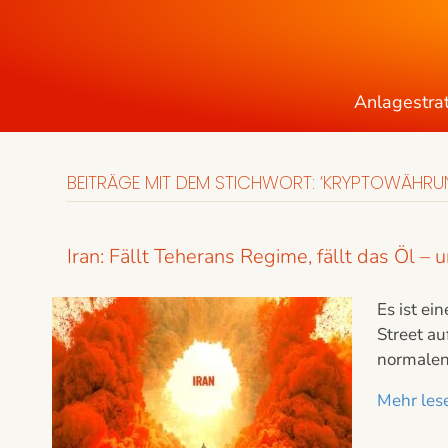
Anlagestra
BEITRÄGE MIT DEM STICHWORT: ‘KRYPTOWÄHRU
Iran: Fällt Teherans Regime, fällt das Öl 
Es ist ei
Street a
normalen
Mehr lese