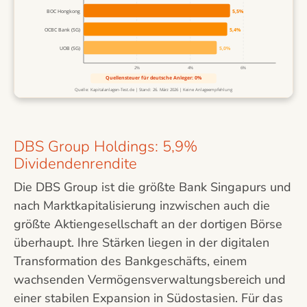
BOC Hongkong
5,5%
OCBC Bank (SG)
5,4%
UOB (SG)
5,0%
2%
4%
6%
Quellensteuer für deutsche Anleger: 0%
Quelle: Kapitalanlagen-Test.de | Stand: 26. März 2026 | Keine Anlageempfehlung
DBS Group Holdings: 5,9%
Dividendenrendite
Die DBS Group ist die größte Bank Singapurs und
nach Marktkapitalisierung inzwischen auch die
größte Aktiengesellschaft an der dortigen Börse
überhaupt. Ihre Stärken liegen in der digitalen
Transformation des Bankgeschäfts, einem
wachsenden Vermögensverwaltungsbereich und
einer stabilen Expansion in Südostasien. Für das