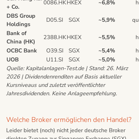
0086.HK
HKEX
~6,8%
h
+ Co.
DBS Group
D05.SI
SGX
~5,9%
qu
Holdings
Bank of
2388.HK
HKEX
~5,5%
h
China (HK)
OCBC Bank
O39.SI
SGX
~5,4%
h
UOB
U11.SI
SGX
~5,0%
h
Quelle: Kapitalanlagen-Test.de | Stand: 26. März
2026 | Dividendenrenditen auf Basis aktueller
Kursniveaus und zuletzt veröffentlichter
Jahresdividenden. Keine Anlageempfehlung.
Welche Broker ermöglichen den Handel?
Leider bietet (noch) nicht jeder deutsche Broker
direkten Zugang zur Singapore Exchange (SGX)