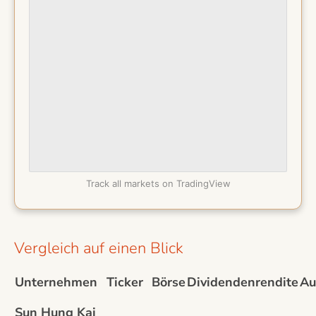
Track all markets on TradingView
Vergleich auf einen Blick
Unternehmen
Ticker
Börse
Dividendenrendite
Au
Sun Hung Kai